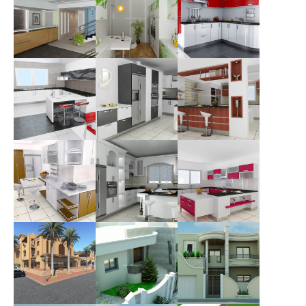
Salon
Cuisine blanche
Cuisine blanche-
marron
Architecture
Architecture
d'interieure
d'interieure
Architecture
d'interieure
RECEPTION SOCIETE
Cuisine pistache
Cuisine blanche-
EUROPEEN
rouge
Architecture
TUNISIAN
d'interieure
Architecture
CONFECTION-
d'interieure
JAMMEL-MONASTIR
Architecture
Cuisine gris-noir
Cuisine gris-
Cuisine Marron
d'interieure
blanc
Architecture
Architecture
d'interieure
Architecture
d'interieure
d'interieure
Cuisine cite Riadh
Cuisine blanche
Cuisine rouge
Sousse
bordeau
Architecture
Architecture
d'interieure
Architecture