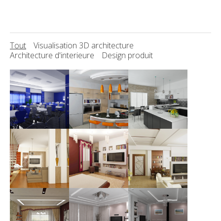
Tout
Visualisation 3D architecture
Architecture d'interieure
Design produit
SOCIETE SANCELLA
Cuisine beige
Cuisine
GROUPE SOTUPA
Visualisation 3D
Visualisation 3D
Architecture
architecture
architecture
d'interieure