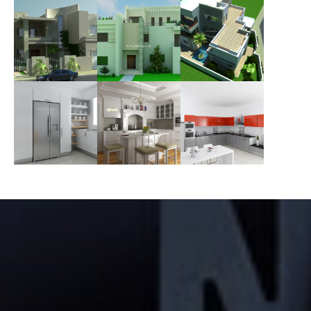
d'interieure
d'interieure
RESIDENCE SKANES
FACADE VILLA
FACADE VILLA
MONASTIR
SOUSSE
LAMTA-MONASTIR
Visualisation 3D
Visualisation 3D
Visualisation 3D
architecture
architecture
architecture
Visualisation
Visualisation
Visualisation
exterieur
exterieur
exterieur
Visualisation 3D
Visualisation 3D
Visualisation 3D
architecture
architecture
architecture
Cuisine blanche
Cuisine blanche
Cuisine rouge
Architecture
Architecture
Architecture
d'interieure
d'interieure
d'interieure